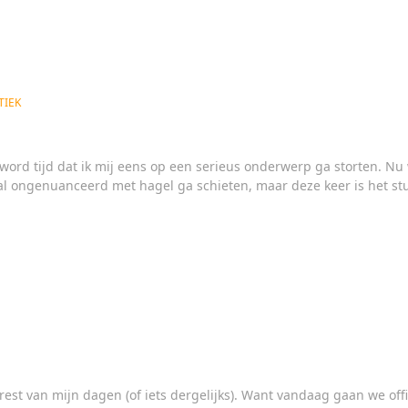
TIEK
t word tijd dat ik mij eens op een serieus onderwerp ga storten. N
ral ongenuanceerd met hagel ga schieten, maar deze keer is het s
rest van mijn dagen (of iets dergelijks). Want vandaag gaan we offi