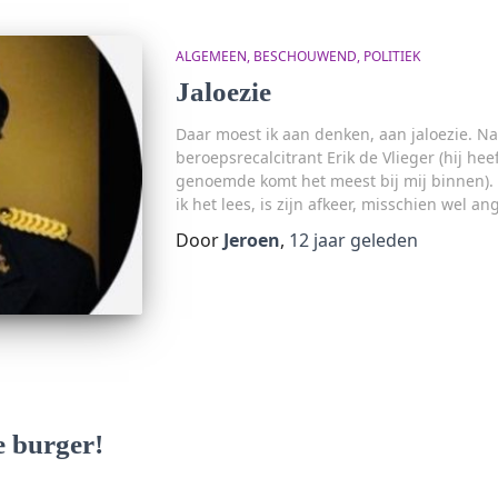
ALGEMEEN
BESCHOUWEND
POLITIEK
Jaloezie
Daar moest ik aan denken, aan jaloezie. N
beroepsrecalcitrant Erik de Vlieger (hij h
genoemde komt het meest bij mij binnen). D
ik het lees, is zijn afkeer, misschien wel a
Door
Jeroen
,
12 jaar
geleden
 burger!