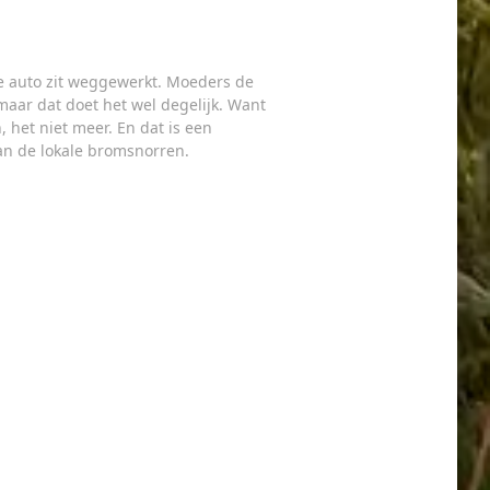
je auto zit weggewerkt. Moeders de
maar dat doet het wel degelijk. Want
 het niet meer. En dat is een
an de lokale bromsnorren.