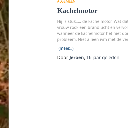
ALGEMEEN
Kachelmotor
Hij is stuk….. de kachelmotor. Wat d
vrouw rook een brandlucht en vervolg
wanneer de kachelmotor het niet doet
probleem. Niet alleen ivm met de ve
(meer…)
Door
Jeroen
,
16 jaar
geleden