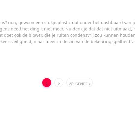
at is? nou, gewoon een stukje plastic dat onder het dashboard van 
ens deed het ding ’t niet meer. Nu denk je dat dat niet uitmaakt, 
 doet ook de blower, die je ruiten condensvrij zou kunnen houden,
rkeersveiligheid, maar meer in de zin van de bekeuringsgeilheid v
Berichten
1
2
VOLGENDE
paginering