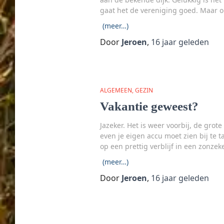
gaat het de vereniging goed. Maar om
(meer…)
Door
Jeroen
,
16 jaar
geleden
ALGEMEEN
GEZIN
Vakantie geweest?
Jazeker. Het is weer voorbij, de gr
even je eigen accu moet zien bij te 
op een prettig verblijf in een zonzek
(meer…)
Door
Jeroen
,
16 jaar
geleden