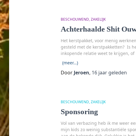
BESCHOUWEND
ZAKELIJK
Achterhaalde Shit Ouw
Het kerstpakket, voor menig werkne
gesteld met de kerstpakketten? Is he
inkopende relatie weet te krijgen, o
(meer…)
Door
Jeroen
,
16 jaar
geleden
BESCHOUWEND
ZAKELIJK
Sponsoring
Vol van verbazing heb ik me weer ee
mijn kids zo weinig substantiële spon
aan de bekende dijk. Gelukkig is he