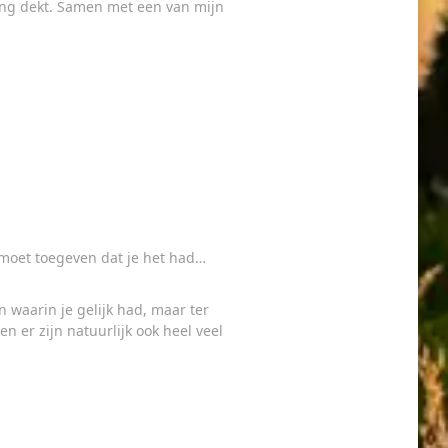
ading dekt. Samen met een van mijn
l moet toegeven dat je het had…
n waarin je gelijk had, maar ter
 er zijn natuurlijk ook heel veel