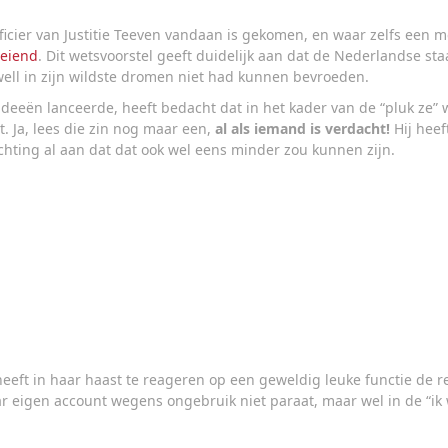
ficier van Justitie Teeven vandaan is gekomen, en waar zelfs een 
reiend
. Dit wetsvoorstel geeft duidelijk aan dat de Nederlandse st
well in zijn wildste dromen niet had kunnen bevroeden.
e ideeën lanceerde, heeft bedacht dat in het kader van de “pluk ze
. Ja, lees die zin nog maar een,
al als iemand is verdacht!
Hij heef
lichting al aan dat dat ook wel eens minder zou kunnen zijn.
eft in haar haast te reageren op een geweldig leuke functie de re
 eigen account wegens ongebruik niet paraat, maar wel in de “ik wil