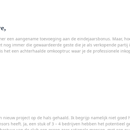
e,
mer een aangename toevoeging aan de eindejaarsbonus. Maar, hoe
t nog immer die gewaardeerde geste die je als verkopende partij in
f is het een achterhaalde omkooptruc waar je de professionele inko
n nieuw project op de hals gehaald. Ik begrijp namelijk niet goed
sors heeft. Ja, een stuk of 3 – 4 bedrijven hebben het potentieel g
t bestuur van de club een groep zeer rationele mensen, met een nu