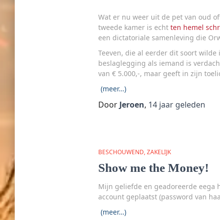
Wat er nu weer uit de pet van oud of
tweede kamer is echt
ten hemel sch
een dictatoriale samenleving die Or
Teeven, die al eerder dit soort wild
beslaglegging als iemand is verdacht
van € 5.000,-, maar geeft in zijn toe
(meer…)
Door
Jeroen
,
14 jaar
geleden
BESCHOUWEND
ZAKELIJK
Show me the Money!
Mijn geliefde en geadoreerde eega he
account geplaatst (password van haar
(meer…)