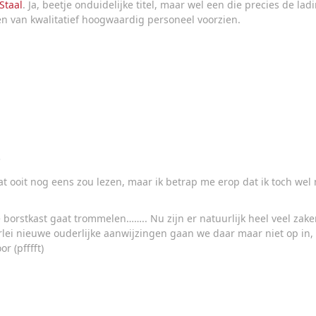
Staal
. Ja, beetje onduidelijke titel, maar wel een die precies de l
en van kwalitatief hoogwaardig personeel voorzien.
.
at ooit nog eens zou lezen, maar ik betrap me erop dat ik toch we
 borstkast gaat trommelen…….. Nu zijn er natuurlijk heel veel zake
ei nieuwe ouderlijke aanwijzingen gaan we daar maar niet op in, en
r (pfffft)