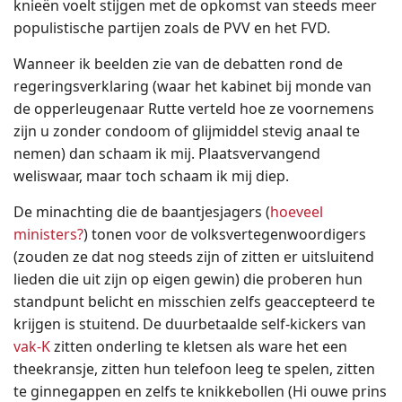
knieën voelt stijgen met de opkomst van steeds meer
populistische partijen zoals de PVV en het FVD.
Wanneer ik beelden zie van de debatten rond de
regeringsverklaring (waar het kabinet bij monde van
de opperleugenaar Rutte verteld hoe ze voornemens
zijn u zonder condoom of glijmiddel stevig anaal te
nemen) dan schaam ik mij. Plaatsvervangend
weliswaar, maar toch schaam ik mij diep.
De minachting die de baantjesjagers (
hoeveel
ministers?
) tonen voor de volksvertegenwoordigers
(zouden ze dat nog steeds zijn of zitten er uitsluitend
lieden die uit zijn op eigen gewin) die proberen hun
standpunt belicht en misschien zelfs geaccepteerd te
krijgen is stuitend. De duurbetaalde self-kickers van
vak-K
zitten onderling te kletsen als ware het een
theekransje, zitten hun telefoon leeg te spelen, zitten
te ginnegappen en zelfs te knikkebollen (Hi ouwe prins