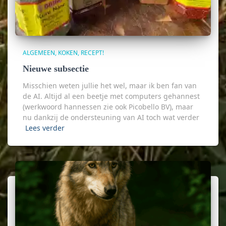
ALGEMEEN
KOKEN
RECEPT!
Nieuwe subsectie
Misschien weten jullie het wel, maar ik ben fan van
de AI. Altijd al een beetje met computers gehannest
(werkwoord hannessen zie ook Picobello BV), maar
nu dankzij de ondersteuning van AI toch wat verder
Lees verder