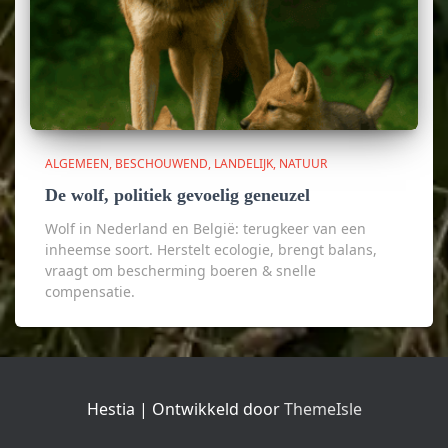
ALGEMEEN
BESCHOUWEND
LANDELIJK
NATUUR
De wolf, politiek gevoelig geneuzel
Wolf in Nederland en België: terugkeer van een
inheemse soort. Herstelt ecologie, brengt balans,
vraagt om bescherming boeren & snelle
compensatie.
Hestia | Ontwikkeld door
ThemeIsle