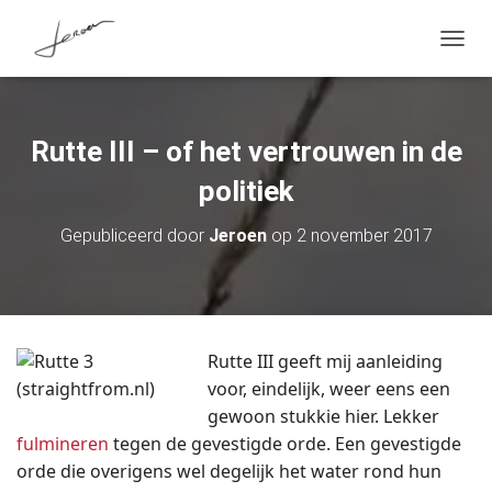
T
O
G
G
L
Rutte III – of het vertrouwen in de
E
N
politiek
A
V
I
Gepubliceerd door
Jeroen
op
2 november 2017
G
A
T
I
E
Rutte III geeft mij aanleiding
voor, eindelijk, weer eens een
gewoon stukkie hier. Lekker
fulmineren
tegen de gevestigde orde. Een gevestigde
orde die overigens wel degelijk het water rond hun