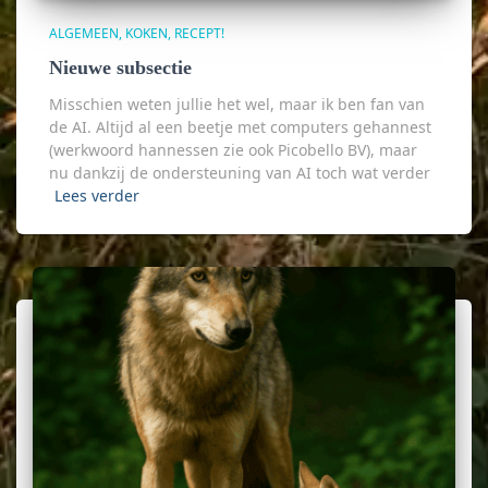
ALGEMEEN
KOKEN
RECEPT!
Nieuwe subsectie
Misschien weten jullie het wel, maar ik ben fan van
de AI. Altijd al een beetje met computers gehannest
(werkwoord hannessen zie ook Picobello BV), maar
nu dankzij de ondersteuning van AI toch wat verder
Lees verder