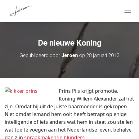
T
O
G
G
L
De nieuwe Koning
E
N
A
Gepubliceerd door
Jeroen
op
28 januari 2013
V
I
G
A
T
I
Prins Pils krijgt promotie.
E
Koning Willem Alexander zal het
zijn. Omdat hij uit de juiste baarmoeder is gekropen.
Niet omdat iemand hem ooit heeft betrapt op enige
intelligentie of iets anders wat hem in staat zou stellen
wat toe te voegen aan het Nederlandse leven, behalve
dan zijn
spraakmakende blunders
.