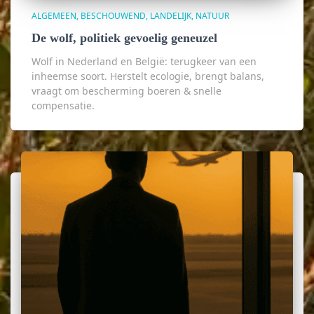
ALGEMEEN
BESCHOUWEND
LANDELIJK
NATUUR
De wolf, politiek gevoelig geneuzel
Wolf in Nederland en België: terugkeer van een
inheemse soort. Herstelt ecologie, brengt balans,
vraagt om bescherming boeren & snelle
compensatie.