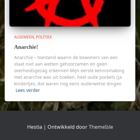
ALGEMEEN
POLITIEK
Anarchie!
Anarchie – toestand waarin de bewoners van een
staat niet aan wetten gehoorzamen en geen
overheidsgezag erkennen Mijn eerste kennismaking
met anarchie was uit boeken. heel oude pockets (ja
kindertjes, dat waren nog eens ouderwetse dingen
Lees verder
Hestia | Ontwikkeld door
ThemeIsle