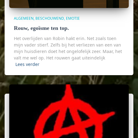
ALGEMEEN
BESCHOUWEND
EMOTIE
Rouw, egoïsme ten top.
Het overlijden van Robin hakt erin. Net zoals toen
mijn vader stierf. Zelfs bij het verliezen van een van
mijn huisdieren doet het ongelofelijk zeer. Maar, het
valt me wel op. Het rouwen gaat uiteindelijk
Lees verder