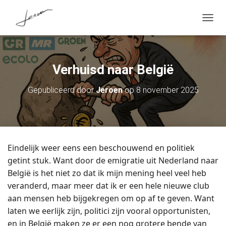
T
O
G
G
L
Verhuisd naar België
E
N
A
Gepubliceerd door
Jeroen
op
8 november 2025
V
I
G
A
T
I
Eindelijk weer eens een beschouwend en politiek
E
getint stuk. Want door de emigratie uit Nederland naar
België is het niet zo dat ik mijn mening heel veel heb
veranderd, maar meer dat ik er een hele nieuwe club
aan mensen heb bijgekregen om op af te geven. Want
laten we eerlijk zijn, politici zijn vooral opportunisten,
en in België maken ze er een nog grotere bende van