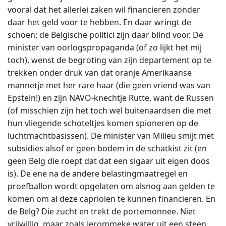
vooral dat het allerlei zaken wil financieren zonder
daar het geld voor te hebben. En daar wringt de
schoen: de Belgische politici zijn daar blind voor. De
minister van oorlogspropaganda (of zo lijkt het mij
toch), wenst de begroting van zijn departement op te
trekken onder druk van dat oranje Amerikaanse
mannetje met her rare haar (die geen vriend was van
Epstein!) en zijn NAVO-knechtje Rutte, want de Russen
(of misschien zijn het toch wel buitenaardsen die met
hun vliegende schoteltjes komen spioneren op de
luchtmachtbasissen). De minister van Milieu smijt met
subsidies alsof er geen bodem in de schatkist zit (en
geen Belg die roept dat dat een sigaar uit eigen doos
is). De ene na de andere belastingmaatregel en
proefballon wordt opgelaten om alsnog aan gelden te
komen om al deze capriolen te kunnen financieren. En
de Belg? Die zucht en trekt de portemonnee. Niet
vrijwillig, maar zoals Jerommeke water uit een steen