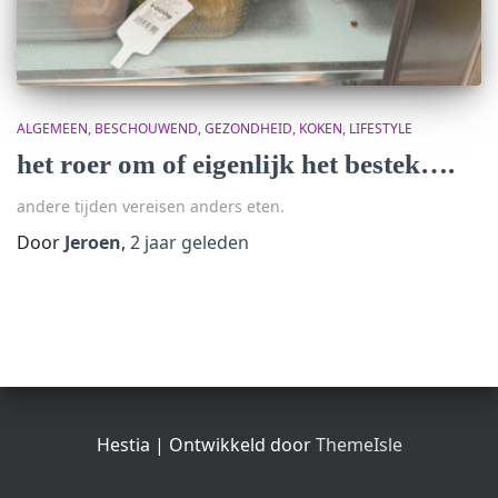
ALGEMEEN
BESCHOUWEND
GEZONDHEID
KOKEN
LIFESTYLE
het roer om of eigenlijk het bestek….
andere tijden vereisen anders eten.
Door
Jeroen
,
2 jaar
geleden
Hestia | Ontwikkeld door
ThemeIsle