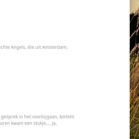
 echte Angels, die uit Amsterdam.
e gesprek in het voorbijgaan, kortom
euren kwam een stukje…. Ja,