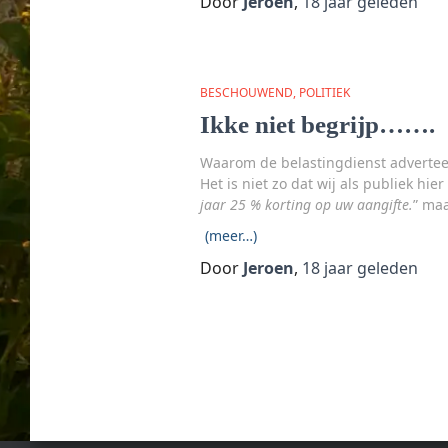
Door
Jeroen
,
18 jaar
geleden
BESCHOUWEND
POLITIEK
Ikke niet begrijp…….
Waarom de belastingdienst advertee
Het is niet zo dat wij als publiek hi
jaar 25 % korting op uw aangifte.
” maa
(meer…)
Door
Jeroen
,
18 jaar
geleden