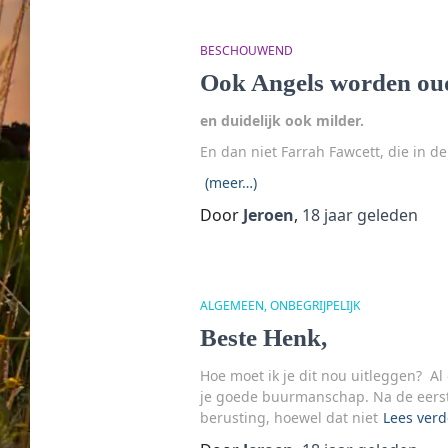
BESCHOUWEND
Ook Angels worden ou
en duidelijk ook milder.
En dan niet Farrah Fawcett, die in d
(meer…)
Door
Jeroen
,
18 jaar
geleden
ALGEMEEN
ONBEGRIJPELIJK
Beste Henk,
Hoe moet ik je dit nou uitleggen? Al 
je goede buurmanschap. Na de eerste 
berusting, hoewel dat niet
Lees verd