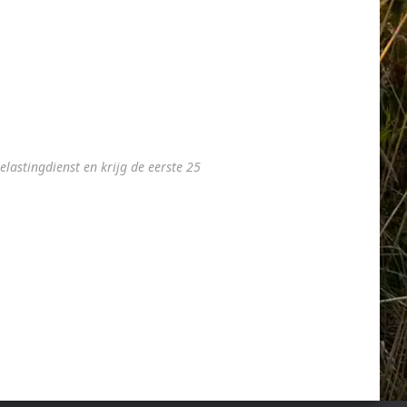
lastingdienst en krijg de eerste 25