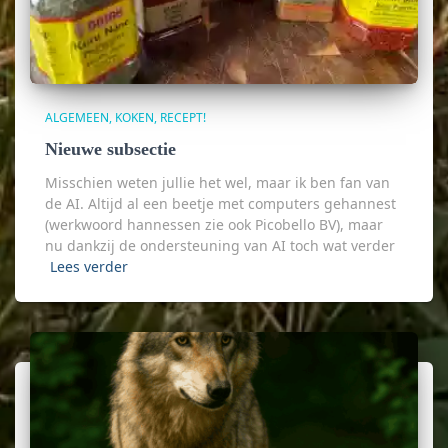
ALGEMEEN
KOKEN
RECEPT!
Nieuwe subsectie
Misschien weten jullie het wel, maar ik ben fan van
de AI. Altijd al een beetje met computers gehannest
(werkwoord hannessen zie ook Picobello BV), maar
nu dankzij de ondersteuning van AI toch wat verder
Lees verder