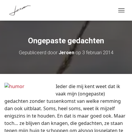
T
O
G
G
L
Ongepaste gedachten
E
N
A
Gepubliceerd door
Jeroen
op
3 februari 2014
V
I
G
A
T
I
Ieder die mij kent weet dat ik
E
vaak mijn (ongepaste)
gedachten zonder tussenkomst van welke remming
dan ook uitblaat. Soms, heel soms, weet ik mijzelf
enigszins in te houden. En dat is maar goed ook. Maar
toch… ze blijven dan knagen, die gedachten, ze staan
tegen mijn huig te schoppen om alsnog losgelaten te