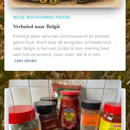
BELGIË
BESCHOUWEND
POLITIEK
Verhuisd naar België
Eindelijk weer eens een beschouwend en politiek
getint stuk. Want door de emigratie uit Nederland
naar België is het niet zo dat ik mijn mening heel
veel heb veranderd, maar meer dat ik er een
Lees verder