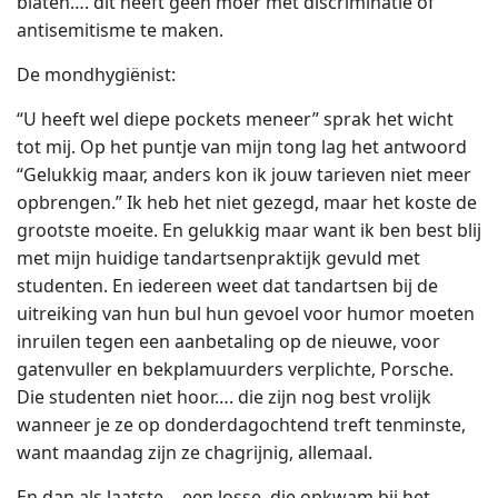
blaten…. dit heeft geen moer met discriminatie of
antisemitisme te maken.
De mondhygiënist:
“U heeft wel diepe pockets meneer” sprak het wicht
tot mij. Op het puntje van mijn tong lag het antwoord
“Gelukkig maar, anders kon ik jouw tarieven niet meer
opbrengen.” Ik heb het niet gezegd, maar het koste de
grootste moeite. En gelukkig maar want ik ben best blij
met mijn huidige tandartsenpraktijk gevuld met
studenten. En iedereen weet dat tandartsen bij de
uitreiking van hun bul hun gevoel voor humor moeten
inruilen tegen een aanbetaling op de nieuwe, voor
gatenvuller en bekplamuurders verplichte, Porsche.
Die studenten niet hoor…. die zijn nog best vrolijk
wanneer je ze op donderdagochtend treft tenminste,
want maandag zijn ze chagrijnig, allemaal.
En dan als laatste… een losse, die opkwam bij het