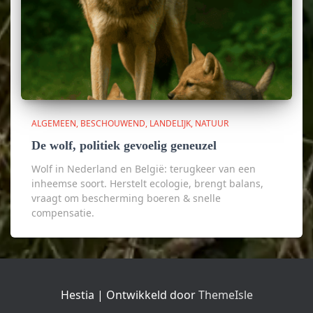
ALGEMEEN
BESCHOUWEND
LANDELIJK
NATUUR
De wolf, politiek gevoelig geneuzel
Wolf in Nederland en België: terugkeer van een
inheemse soort. Herstelt ecologie, brengt balans,
vraagt om bescherming boeren & snelle
compensatie.
Hestia | Ontwikkeld door
ThemeIsle