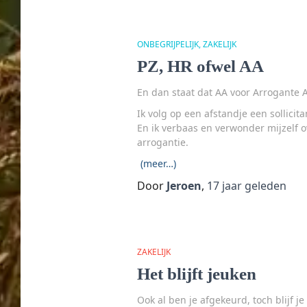
ONBEGRIJPELIJK
ZAKELIJK
PZ, HR ofwel AA
En dan staat dat AA voor Arrogante A
Ik volg op een afstandje een sollic
En ik verbaas en verwonder mijzelf o
arrogantie.
(meer…)
Door
Jeroen
,
17 jaar
geleden
ZAKELIJK
Het blijft jeuken
Ook al ben je afgekeurd, toch blijf 