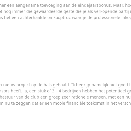
mer een aangename toevoeging aan de eindejaarsbonus. Maar, hoe
t nog immer die gewaardeerde geste die je als verkopende partij in
f is het een achterhaalde omkooptruc waar je de professionele inko
n nieuw project op de hals gehaald. Ik begrijp namelijk niet goed
sors heeft. Ja, een stuk of 3 – 4 bedrijven hebben het potentieel g
t bestuur van de club een groep zeer rationele mensen, met een nu
 nu te zeggen dat er een mooie financiële toekomst in het verschie