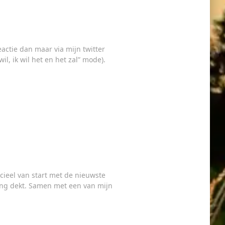
actie dan maar via mijn twitter
, ik wil het en het zal” mode).
cieel van start met de nieuwste
ading dekt. Samen met een van mijn