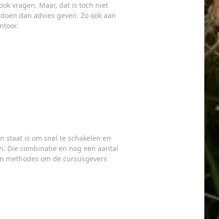
k vragen. Maar, dat is toch niet
r doen dan advies geven. Zo ook aan
ntoor.
in staat is om snel te schakelen en
en. Die combinatie en nog een aantal
ijn methodes om de cursusgevers