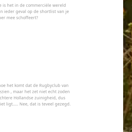
 is het in de commerciële wereld
 ieder geval op de shortlist van je
per mee schoffeert?
 hoe het komt dat de Rugbyclub van
ezien , maar het zet niet echt zoden
chtere Hollandse zuinigheid, dus
t ligt….. Nee, dat is teveel gezegd.