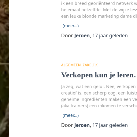
ik een breed georiënteerd netwerk v
helemaal hetzelfde. Met de wijze les
een leuke blonde marketing dame die
(meer…)
Door
Jeroen
,
17 jaar
geleden
ALGEMEEN
ZAKELIJK
Verkopen kun je lere
Ja zeg, wat een gelul. Nee, verkopen 
creatief is, een scherp oog, een lui
geheime ingrediënten maken een ver
(aka trainers) een inkomen te versc
(meer…)
Door
Jeroen
,
17 jaar
geleden