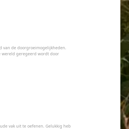
nd van de doorgroeimogelijkheden.
tie wereld geregeerd wordt door
ude vak uit te oefenen. Gelukkig heb