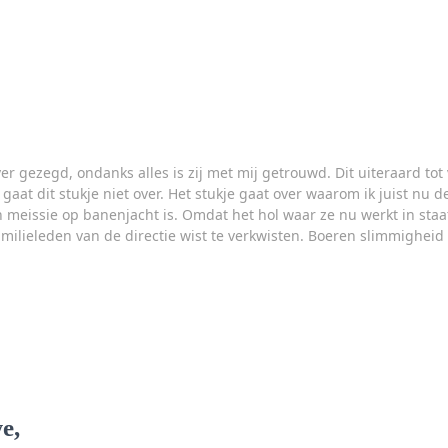
ver gezegd, ondanks alles is zij met mij getrouwd. Dit uiteraard to
gaat dit stukje niet over. Het stukje gaat over waarom ik juist nu d
n meissie op banenjacht is. Omdat het hol waar ze nu werkt in staa
amilieleden van de directie wist te verkwisten. Boeren slimmighei
e,