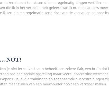
an bekenden en kennissen die me regelmatig dingen vertellen en oo
sen die ik in het verleden heb geleerd kan ik nu niets anders mee
 ik ken die me regelmatig kond doet van de voorvallen op haar ka
n…. NOT!
kan je niet leren. Verkopen behoeft een zekere flair, een brein dat 
sterend oor, een sociale opstelling maar vooral doorzettingsvermog
koper. Dus, al die trainingen en zogenaamde succestrainingen z
haffen maar zullen van een boekhouder nooit een verkoper maken.