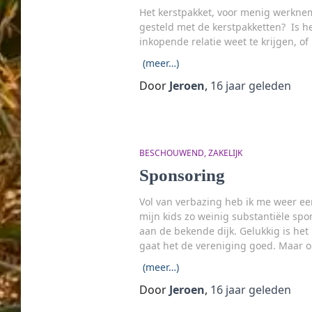
Het kerstpakket, voor menig werkne
gesteld met de kerstpakketten? Is he
inkopende relatie weet te krijgen, o
(meer…)
Door
Jeroen
,
16 jaar
geleden
BESCHOUWEND
ZAKELIJK
Sponsoring
Vol van verbazing heb ik me weer ee
mijn kids zo weinig substantiële spon
aan de bekende dijk. Gelukkig is he
gaat het de vereniging goed. Maar om
(meer…)
Door
Jeroen
,
16 jaar
geleden