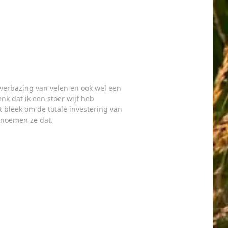
t verbazing van velen en ook wel een
enk dat ik een stoer wijf heb
t bleek om de totale investering van
d noemen ze dat.