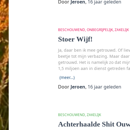
Door
Jeroen
,
16 jaar
geleden
BESCHOUWEND
ONBEGRIJPELIJK
ZAKELIJK
Stoer Wijf!
Ja, daar ben ik mee getrouwd. Of lie
beetje tot mijn verbazing. Maar daar 
getrouwd. Het is namelijk zo dat mij
1,5 miljoen aan in dienst getreden f
(meer…)
Door
Jeroen
,
16 jaar
geleden
BESCHOUWEND
ZAKELIJK
Achterhaalde Shit Ouw