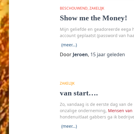
BESCHOUWEND
ZAKELIJK
Show me the Money!
Mijn geliefde en geadoreerde eega he
account geplaatst (password van haar
(meer…)
Door
Jeroen
,
15 jaar
geleden
ZAKELIJK
van start….
Zo, vandaag is de eerste dag van de 
onzalige onderneming,
Mensen van 
hondenuitlaat gabbers ga ik bedrijv
(meer…)