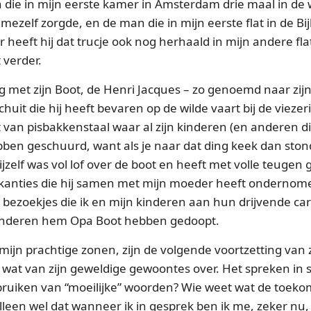
 die in mijn eerste kamer in Amsterdam drie maal in de
 mezelf zorgde, en de man die in mijn eerste flat in de Bij
 heeft hij dat trucje ook nog herhaald in mijn andere fl
 verder.
kig met zijn Boot, de Henri Jacques – zo genoemd naar zij
schuit die hij heeft bevaren op de wilde vaart bij de vieze
an pisbakkenstaal waar al zijn kinderen (en anderen di
ben geschuurd, want als je naar dat ding keek dan ston
ijzelf was vol lof over de boot en heeft met volle teugen
akanties die hij samen met mijn moeder heeft ondernom
e bezoekjes die ik en mijn kinderen aan hun drijvende c
kinderen hem Opa Boot hebben gedoopt.
mijn prachtige zonen, zijn de volgende voortzetting van z
ok wat van zijn geweldige gewoontes over. Het spreken i
ruiken van “moeilijke” woorden? Wie weet wat de toeko
leen wel dat wanneer ik in gesprek ben ik me, zeker nu, 