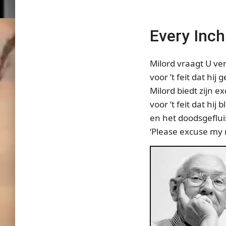
Every Inch
Milord vraagt U ver
voor ’t feit dat hij 
Milord biedt zijn e
voor ’t feit dat hij 
en het doodsgefluis
‘Please excuse my r