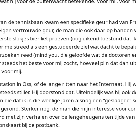
 wat hij voor de buitenwacht betekende. Voor mij, voor mi
 van de tennisbaan kwam een specifieke geur had van Fr
 eigen vertrouwde geur, de man die ook daar op handen
ste slokjes bier liet proeven (oogluikend toestond dat ik
r me streed als een gestudeerde ziel wat dacht te bepal
rzoeken reed (mind you, die geloofde wat de doctoren e
steeds het beste voor mij zocht, hoeveel pijn dat dan ui
 voor mij.
station in Oss, of de lange ritten naar het Internaat. Hi
teeds stiller. Hij doorstond dat. Uiteindelijk was hij ook 
n die dat ik in die woelige jaren alsnog een “geslaagde” 
gerond. Sterker nog, de man die mijn interesse voor co
d met zijn verhalen over bellengeheugens ten tijde van
onskaart bij de postbank.