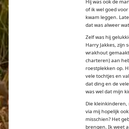
Hij was ook de man
of ik wel goed voor
kwam leggen. Later
dat was alweer wat
Zelf was hij geluk
Harry Jakkes, zijn 
wrakhout gemaakt v
charteren) aan heb
roestplekken op. H
vele tochtjes en v
dat ding en de vel
was wel dat mijn 
Die kleinkinderen, 
via mij hopelijk o
misschien? Het geb
brengen. Ik weet al