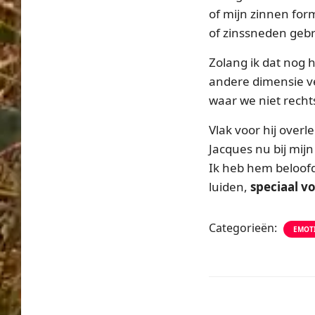
of mijn zinnen form
of zinssneden gebr
Zolang ik dat nog h
andere dimensie v
waar we niet rech
Vlak voor hij overl
Jacques nu bij mij
Ik heb hem beloofd
luiden,
speciaal v
Categorieën:
EMOT