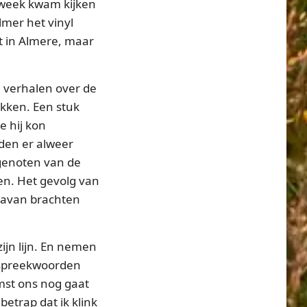
 week kwam kijken
lmer het vinyl
at in Almere, maar
n verhalen over de
rikken. Een stuk
e hij kon
den er alweer
 genoten van de
en. Het gevolg van
aravan brachten
ijn lijn. En nemen
n spreekwoorden
mst ons nog gaat
betrap dat ik klink