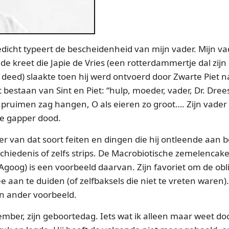
icht typeert de bescheidenheid van mijn vader. Mijn vad
de kreet die Japie de Vries (een rotterdammertje dal zij
deed) slaakte toen hij werd ontvoerd door Zwarte Piet na
estaan van Sint en Piet: “hulp, moeder, vader, Dr. Drees
 pruimen zag hangen, O als eieren zo groot…. Zijn vader z
e gapper dood.
r van dat soort feiten en dingen die hij ontleende aan 
schiedenis of zelfs strips. De Macrobiotische zemelencak
Agoog) is een voorbeeld daarvan. Zijn favoriet om de obli
 aan te duiden (of zelfbaksels die niet te vreten waren
en ander voorbeeld.
ember, zijn geboortedag. Iets wat ik alleen maar weet do