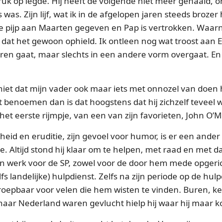
uk op legde. Hij heeft de volgende niet meer gehaald, o
was. Zijn lijf, wat ik in de afgelopen jaren steeds broze
 de pijp aan Maarten gegeven en Pap is vertrokken. Waa
f dat het gewoon ophield. Ik ontleen nog wat troost aan Ei
oren gaat, maar slechts in een andere vorm overgaat. En
niet dat mijn vader ook maar iets met onnozel van doen h
 benoemen dan is dat hoogstens dat hij zichzelf teveel 
t eerste rijmpje, van een van zijn favorieten, John O’Mi
heid en eruditie, zijn gevoel voor humor, is er een ander 
. Altijd stond hij klaar om te helpen, met raad en met d
ijn werk voor de SP, zowel voor de door hem mede opger
lfs landelijke) hulpdienst. Zelfs na zijn periode op de hulp
oepbaar voor velen die hem wisten te vinden. Buren, ke
aar Nederland waren gevlucht hielp hij waar hij maar k