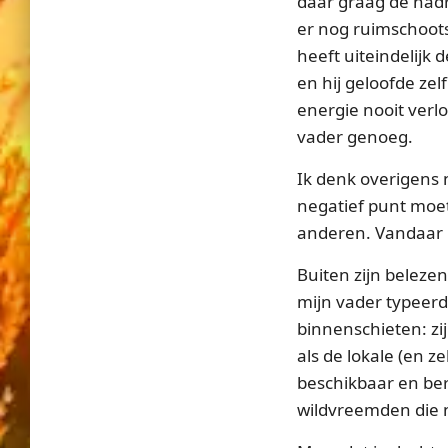
daar graag de nadr
er nog ruimschoots 
heeft uiteindelijk
en hij geloofde zel
energie nooit verl
vader genoeg.
Ik denk overigens 
negatief punt moet
anderen. Vandaar he
Buiten zijn belezen
mijn vader typeerde
binnenschieten: z
als de lokale (en ze
beschikbaar en ber
wildvreemden die n