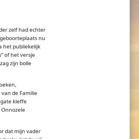
er zelf had echter
n geboorteplaats nu
 het publiekelijk
” of het versje
ag zijn bolle
boeken,
e van de Familie
gate kleffe
). Onnozele
or dat mijn vader