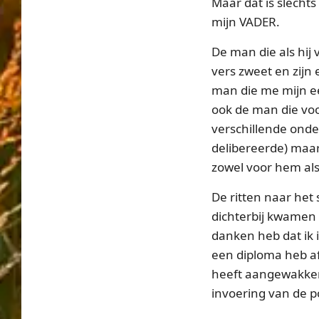
Maar dat is slechts
mijn VADER.
De man die als hij
vers zweet en zijn
man die me mijn eer
ook de man die voo
verschillende onde
delibereerde) maar 
zowel voor hem als
De ritten naar het 
dichterbij kwamen s
danken heb dat ik i
een diploma heb af
heeft aangewakker
invoering van de p