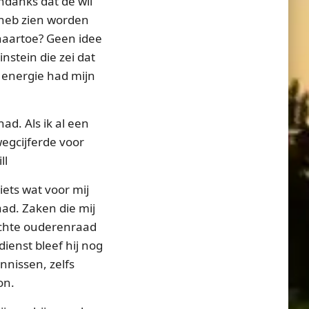
ndanks dat de wil
r heb zien worden
rnaartoe? Geen idee
nstein die zei dat
 energie had mijn
ad. Als ik al een
wegcijferde voor
ll
iets wat voor mij
aad. Zaken die mij
ichte ouderenraad
dienst bleef hij nog
nnissen, zelfs
on.