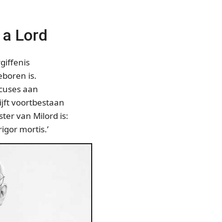
 a Lord
giffenis
geboren is.
xcuses aan
blijft voortbestaan
ter van Milord is:
igor mortis.’