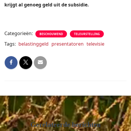
krijgt al genoeg geld uit de subsidie.
Categorieën:
BESCHOUWEND
TELEURSTELLING
Tags:
belastinggeld
presentatoren
televisie
Gerelateerde berichten