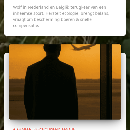
Wolf in Nederland en België: terugkeer van een
inheemse soort. Herstelt ecologie, brengt balans,
vraagt om bescherming boeren & snelle
compensatie.
ALGEMEEN
BESCHOUWEND
EMOTIE