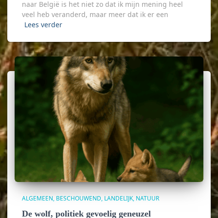
naar België is het niet zo dat ik mijn mening heel
veel heb veranderd, maar meer dat ik er een
Lees verder
ALGEMEEN
BESCHOUWEND
LANDELIJK
NATUUR
De wolf, politiek gevoelig geneuzel