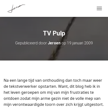
T
O
G
G
L
TV Pulp
E
N
A
Gepubliceerd door
Jeroen
op
19 januari 2009
V
I
G
A
T
I
E
Na een lange tijd van onthouding dan toch maar weer
de tekstverwerker opstarten. Want, dit blog heb ik in
het leven geroepen om mij van mijn frustraties te
ontdoen zodat mijn arme gezin niet de volle mep van
mijn verontwaardigde toorn over zich krijgt uitgestort.