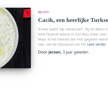
RECEPT!
Cacik, een heerlijke Turks
Ik was laatst “op restaurant”. Bij Ali Baba i
time favoriet Adana in Oss (NL), maar voor 
Waar ik het meeste van heb gegeten waren 
nee, van de dipsauzen en het
Lees verder
Door
Jeroen
,
3 jaar
geleden