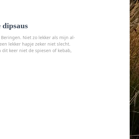
e dipsaus
n Beringen. Niet zo lekker als mijn al-
een lekker hapje zeker niet slecht.
dit keer niet de spiesen of kebab,