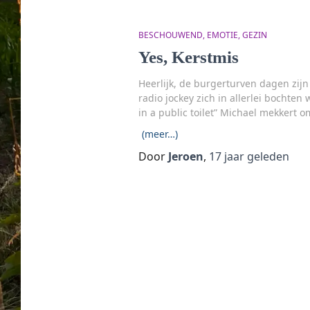
BESCHOUWEND
EMOTIE
GEZIN
Yes, Kerstmis
Heerlijk, de burgerturven dagen zij
radio jockey zich in allerlei bochten
in a public toilet” Michael mekkert 
(meer…)
Door
Jeroen
,
17 jaar
geleden