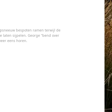
nepsneeuw bespoten ramen terwijl de
te laten sijpelen. George “bend over
weer eens horen.