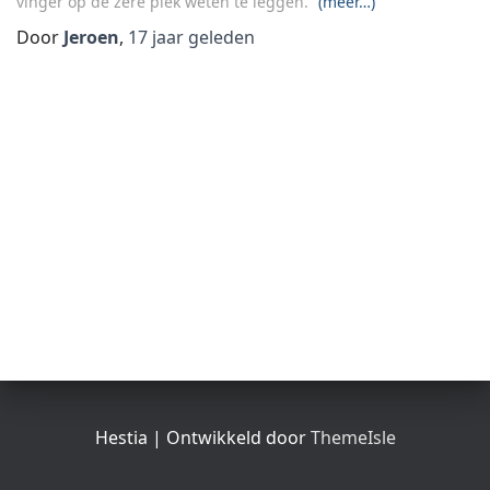
vinger op de zere plek weten te leggen.
(meer…)
Door
Jeroen
,
17 jaar
geleden
Hestia | Ontwikkeld door
ThemeIsle