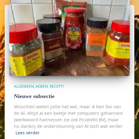
ALGEMEEN
KOKEN
RECEPT!
Nieuwe subsectie
Misschien weten jullie het wel, maar ik ben fan van
de AI. Altijd al een beetje met computers gehannest
(werkwoord hannessen zie ook Picobello BV), maar
nu dankzij de ondersteuning van AI toch wat verder
Lees verder