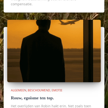
compensatie.
ALGEMEEN
BESCHOUWEND
EMOTIE
Rouw, egoïsme ten top.
Het overlijden van Robin hakt erin. Net zoals toen