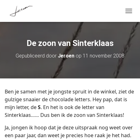
T
O
G
G
L
De zoon van Sinterklaas
E
N
A
Gepubliceerd door
Jeroen
op
11 november 2008
V
I
G
A
T
I
Ben je samen met je jongste spruit in de winkel, ziet de
E
gulzige snaaier de chocolade letters. Hey pap, dat is
mijn letter, de
S
. En het is ook de letter van
Sinterklaas…… Dus ben ik de zoon van Sinterklaas!
Ja, jongen ik hoop dat je deze uitspraak nog weet over
een paar jaar, dan weet je precies hoe raak je het had.