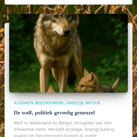
ALGEMEEN
BESCHOUWEND
LANDELIJK
NATUUR
De wolf, politiek gevoelig geneuzel
Wolf in Nederland en België: terugkeer van een
inheemse soort. Herstelt ecologie, brengt balans,
vraagt om bescherming boeren & snelle