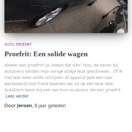
AUTO
PROEFRIT
Proefrit: Een solide wagen
Alweer een proefrit? Ja. Hoezo dat dan? Nou, de heren bij
AutoSiero vonden mijn vorige stukje leuk geschreven. Of ik
niet wat meer wilde schrijven. Al append (wat een raar
werkwoord) met Frank kwamen we uit op een leuk idee.
AutoSiero leent mij een van hun occasions om een proefrit
Lees verder
Door
Jeroen
,
8 jaar
geleden