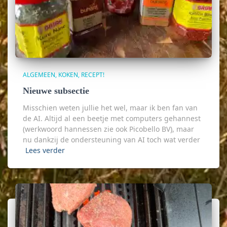
ALGEMEEN
KOKEN
RECEPT!
Nieuwe subsectie
Misschien weten jullie het wel, maar ik ben fan van
de AI. Altijd al een beetje met computers gehannest
(werkwoord hannessen zie ook Picobello BV), maar
nu dankzij de ondersteuning van AI toch wat verder
Lees verder