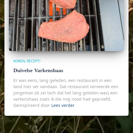
KOKEN
RECEPT!
Duivelse Varkenshaas
Er was eens, lang geleden, een restaurant in een
land hier ver vandaan. Dat restaurant serveerde een
jongeman (ik zei toch dat het lang geleden was) een
varkenshaas zoals ik die nog nooit had geproefd.
Geïnspireerd door
Lees verder