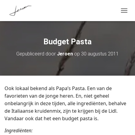
T
O
G
G
L
Budget Pasta
E
N
A
Gepubliceerd door
Jeroen
op
30 augustus 2011
V
I
G
A
T
I
Ook lokaal bekend als Papa’s Pasta. Een van de
E
favorieten van de jonge heren. En, niet geheel
onbelangrijk in deze tijden, alle ingrediënten, behalve
de Italiaanse kruidenmix, zijn te krijgen bij de Lidl.
Vandaar ook dat het een budget pasta is.
Ingrediënten: