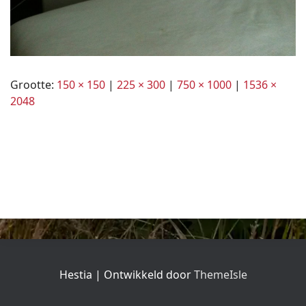
Grootte:
150 × 150
|
225 × 300
|
750 × 1000
|
1536 ×
2048
Hestia | Ontwikkeld door
ThemeIsle