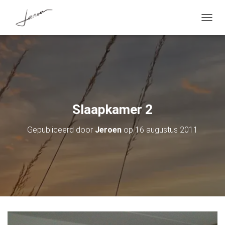
T
O
G
G
L
E
N
A
V
I
Slaapkamer 2
G
A
Gepubliceerd door
Jeroen
op
16 augustus 2011
T
I
E