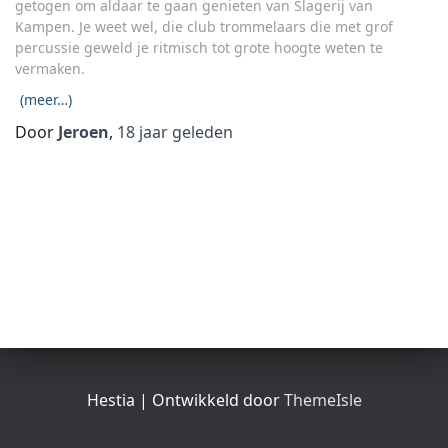
getogen om aldaar te gaan genieten van Slagerij van
Kampen. Je weet wel, die club trommelaars die met grof
percussie geweld je ritmisch tot grote hoogte weten te
vermaken.
(meer…)
Door
Jeroen
,
18 jaar
geleden
Hestia | Ontwikkeld door
ThemeIsle