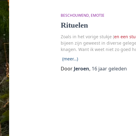
BESCHOUWEND
EMOTIE
Rituelen
Zoals in het vorige stukje (
en een stu
bijeen zijn geweest in diverse geleg
knagen. Want ik weet niet zo goed 
(meer…)
Door
Jeroen
,
16 jaar
geleden