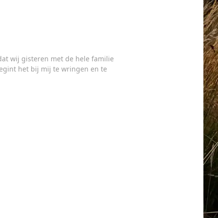
at wij gisteren met de hele familie
gint het bij mij te wringen en te