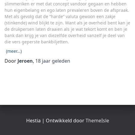
slimmeriken er met dat concept vandoor gegaan en hebben
hun eigenbelang en ego laten prevaleren boven de afspraak.
Met als gevolg dat de “harde” valuta gewoon een zakje
(stinkende) wind blijkt te zijn. Want als je overheid bent kan je
de drukpersen laten draaien als je wat tekort komt en ben je
bank dan krijg je van diezelfde overheid vanzelf je deel van
die vers geperste bankbiljetten.
(meer…)
Door
Jeroen
,
18 jaar
geleden
Hestia | Ontwikkeld door
ThemeIsle