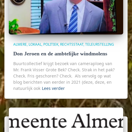
ALMERE
LOKAAL
POLITIEK
RECHTSSTAAT
TELEURSTELLING
Don Jeroen en de ambtelijke windmolens
Buurtcollectief krijgt bezoek van cameraploeg van
Mr. Frank Visser Grote Bek? Check. Strak in het pak?
Check. Fris geschoren? Check. Als vervolg op wat
blog berichten van eerder in 2021 (deze, deze, en
natuurlijk ook
Lees verder