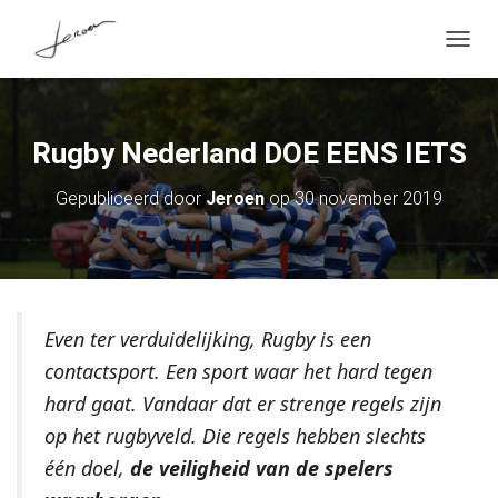
T
O
G
G
L
Rugby Nederland DOE EENS IETS
E
N
A
Gepubliceerd door
Jeroen
op
30 november 2019
V
I
G
A
T
I
E
Even ter verduidelijking, Rugby is een
contactsport. Een sport waar het hard tegen
hard gaat. Vandaar dat er strenge regels zijn
op het rugbyveld. Die regels hebben slechts
één doel,
de veiligheid van de spelers