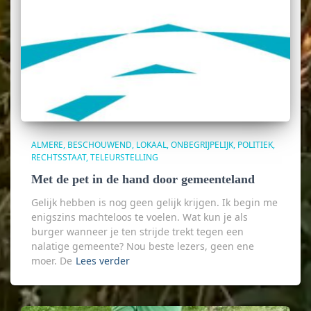
ALMERE
BESCHOUWEND
LOKAAL
ONBEGRIJPELIJK
POLITIEK
RECHTSSTAAT
TELEURSTELLING
Met de pet in de hand door gemeenteland
Gelijk hebben is nog geen gelijk krijgen. Ik begin me
enigszins machteloos te voelen. Wat kun je als
burger wanneer je ten strijde trekt tegen een
nalatige gemeente? Nou beste lezers, geen ene
moer. De
Lees verder