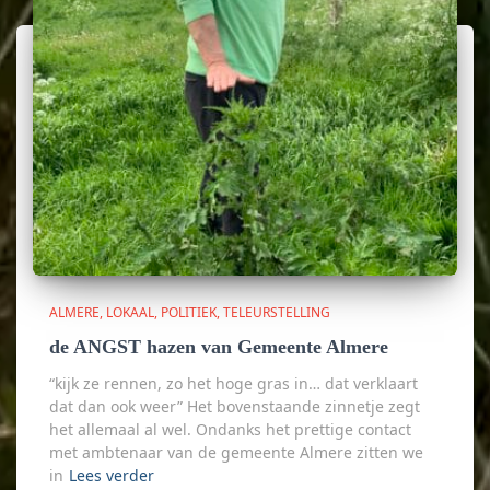
ALMERE
LOKAAL
POLITIEK
TELEURSTELLING
de ANGST hazen van Gemeente Almere
“kijk ze rennen, zo het hoge gras in… dat verklaart
dat dan ook weer” Het bovenstaande zinnetje zegt
het allemaal al wel. Ondanks het prettige contact
met ambtenaar van de gemeente Almere zitten we
in
Lees verder