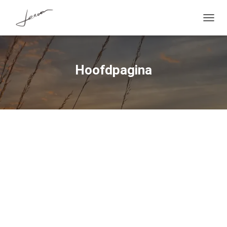
T
O
G
G
L
Hoofdpagina
E
N
A
V
I
G
A
T
I
E