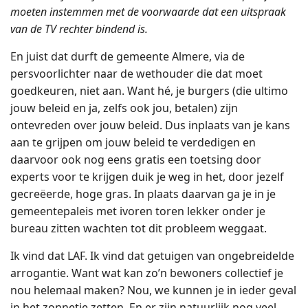
moeten instemmen met de voorwaarde dat een uitspraak
van de TV rechter bindend is.
En juist dat durft de gemeente Almere, via de
persvoorlichter naar de wethouder die dat moet
goedkeuren, niet aan. Want hé, je burgers (die ultimo
jouw beleid en ja, zelfs ook jou, betalen) zijn
ontevreden over jouw beleid. Dus inplaats van je kans
aan te grijpen om jouw beleid te verdedigen en
daarvoor ook nog eens gratis een toetsing door
experts voor te krijgen duik je weg in het, door jezelf
gecreëerde, hoge gras. In plaats daarvan ga je in je
gemeentepaleis met ivoren toren lekker onder je
bureau zitten wachten tot dit probleem weggaat.
Ik vind dat LAF. Ik vind dat getuigen van ongebreidelde
arrogantie. Want wat kan zo’n bewoners collectief je
nou helemaal maken? Nou, we kunnen je in ieder geval
in het zonnetje zetten. En er zijn natuurlijk nog veel