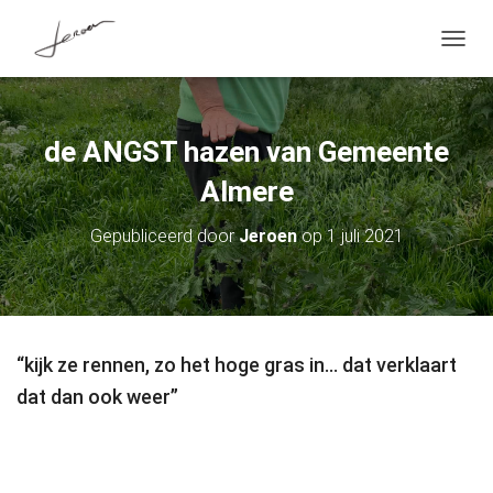
T
O
G
G
L
de ANGST hazen van Gemeente
E
N
Almere
A
V
I
Gepubliceerd door
Jeroen
op
1 juli 2021
G
A
T
I
E
“kijk ze rennen, zo het hoge gras in… dat verklaart
dat dan ook weer”